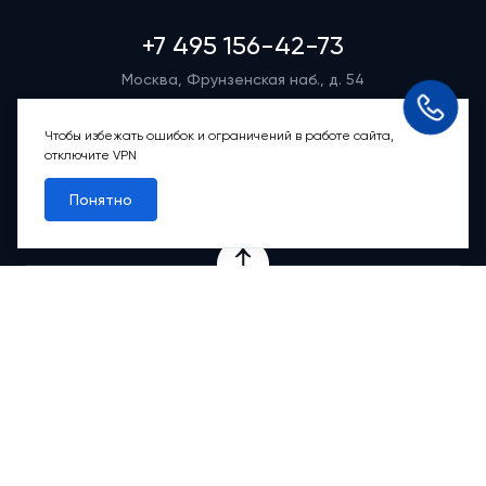
+7 495 156-42-73
Москва, Фрунзенская наб., д. 54
Режим работы группы телефонных продаж
Пн-вс: 9:00 – 21:00
Чтобы избежать ошибок и ограничений в работе сайта,
отключите VPN
Обратный звонок
Понятно
Проекты
Квартиры
Коммерция
О компании
Ипотека
Онлайн-сервисы
Абсолютный сервис
Абсолютные М
2
Новости
Контакты