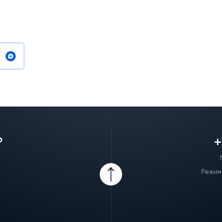
?
+
Режим