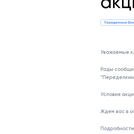
акц
Переделкино Бл
Уважаемые к
Рады сообщить
“Переделкино
Условия акци
Ждем вас в 
Подробности п