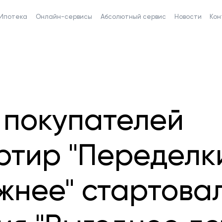
Ипотека
Онлайн-сервисы
Абсолютный сервис
Новости
Кон
 покупателей
ртир "Переделк
жнее" стартова