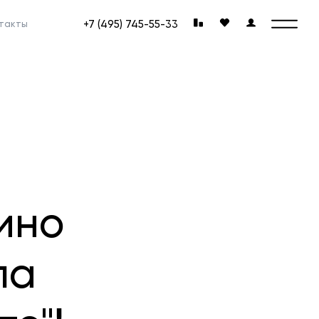
+7 (495) 745-55-33
такты
ино
ла