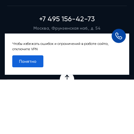
+7 495 156-42-73
Москва, Фрунзенская наб., д. 54
Режим работы группы телефонных продаж
Пн-вс: 9:00 – 21:00
Чтобы избежать ошибок и ограничений в работе сайта,
отключите VPN
Обратный звонок
Понятно
Проекты
Квартиры
Коммерция
О компании
Ипотека
Онлайн-сервисы
Абсолютный сервис
Абсолютные М
2
Новости
Контакты