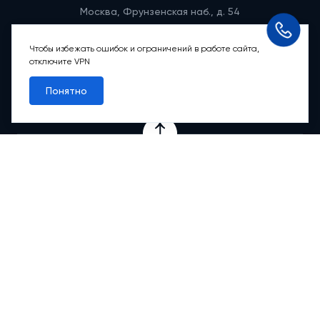
Москва, Фрунзенская наб., д. 54
Режим работы группы телефонных продаж
Пн-вс: 9:00 – 21:00
Чтобы избежать ошибок и ограничений в работе сайта,
отключите VPN
Обратный звонок
Понятно
Проекты
Квартиры
Коммерция
О компании
Ипотека
Онлайн-сервисы
Абсолютный сервис
Абсолютные М
2
Новости
Контакты
© 2012-2026 АБСОЛЮТ НЕДВИЖИМОСТЬ. Все права защищены.