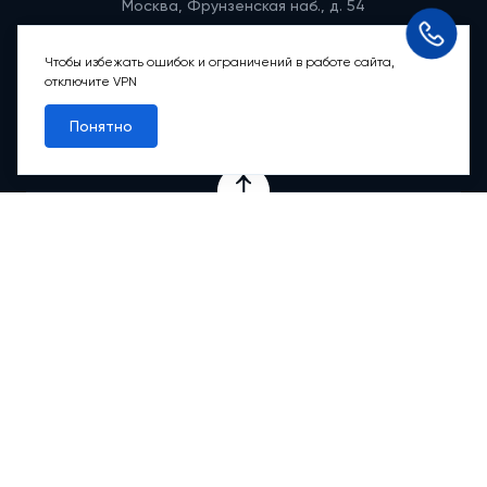
Москва, Фрунзенская наб., д. 54
Режим работы группы телефонных продаж
Пн-вс: 9:00 – 21:00
Чтобы избежать ошибок и ограничений в работе сайта,
отключите VPN
Обратный звонок
Понятно
Проекты
Квартиры
Коммерция
О компании
Ипотека
Онлайн-сервисы
Абсолютный сервис
Абсолютные М
2
Новости
Контакты
© 2012-2026 АБСОЛЮТ НЕДВИЖИМОСТЬ. Все права защищены.