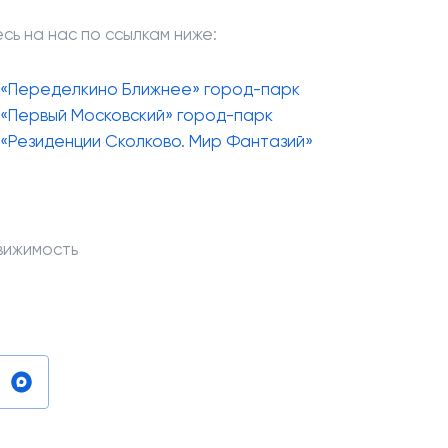
сь на нас по ссылкам ниже:
е
«Переделкино Ближнее» город-парк
е
«Первый Московский» город-парк
е
«Резиденции Сколково. Мир Фантазий»
вижимость