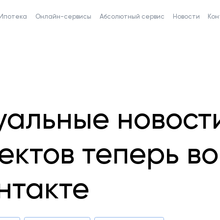
Ипотека
Онлайн-сервисы
Абсолютный сервис
Новости
Кон
уальные новост
ектов теперь во
нтакте