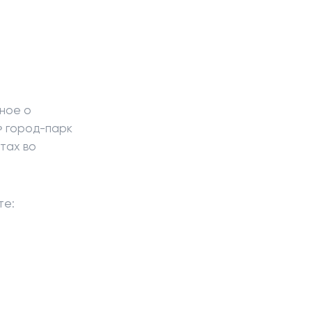
сное о
» город-парк
тах во
те: