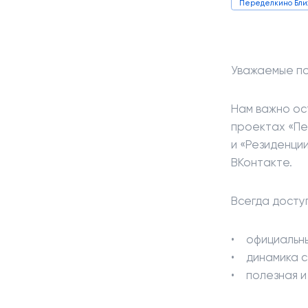
Переделкино Бл
Уважаемые по
Нам важно ос
проектах «Пе
и «Резиденци
ВКонтакте.
Всегда досту
официальн
динамика с
полезная 