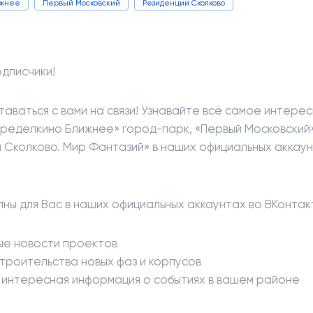
ижнее
Первый Московский
Резиденции Сколково
дписчики!
таваться с вами на связи! Узнавайте всё самое интере
ределкино Ближнее» город-парк, «Первый Московский
и Сколково. Мир Фантазий» в наших официальных аккаун
пны для Вас в наших официальных аккаунтах во ВКонтак
ые новости проектов
троительства новых фаз и корпусов
и интересная информация о событиях в вашем районе