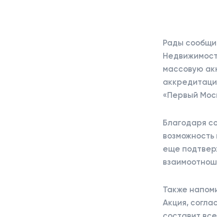
Рады сообщи
Недвижимость
массовую ак
аккредитаци
«Первый Мос
Благодаря с
возможность 
еще подтвер
взаимоотнош
Также напомин
Акция, согла
составит всег