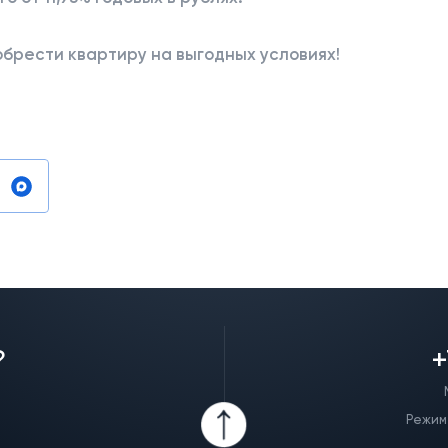
брести квартиру на выгодных условиях!
?
+
Режим