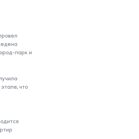
 провел
ведена
город-парк и
лучила
этапе, что
оводится
артир