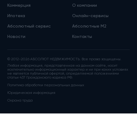
Коммерция
О компании
Ипотека
Онлайн-сервисы
Абсолютный сервис
Абсолютные М
2
Новости
Контакты
© 2012-2026 АБСОЛЮТ НЕДВИЖИМОСТЬ. Все права защищены.
Любая информация, представленная на данном сайте, носит
исключительно информационный характер и ни при каких условиях
не является публичной офертой, определяемой положениями
статьи 437 Гражданского кодекса РФ.
Политика обработки персональных данных
Юридическая информация
Охрана труда