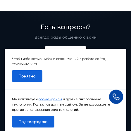
Есть вопросы?
Всегда рады общению с вами
Написать нам
Чтобы избежать ошибок и ограничений в работе сайта,
отключите VPN
Понятно
+7 495 156-42-73
Москва, Фрунзенская наб., д. 54
Режим работы группы телефонных продаж
Мы используем
cookie-файлы
и другие аналогичные
Пн-вс: 9:00 – 21:00
технологии. Пользуясь данным сайтом, Вы не возражаете
против использования этих технологий.
Обратный звонок
Подтверждаю